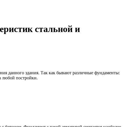
еристик стальной и
ения данного здания. Так как бывают различные фундаменты:
а любой постройки.
 с бетоном. Фундамент с такой арматурой считается наиболее