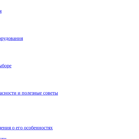
я
орудования
выборе
асности и полезные советы
дения о его особенностях
сти