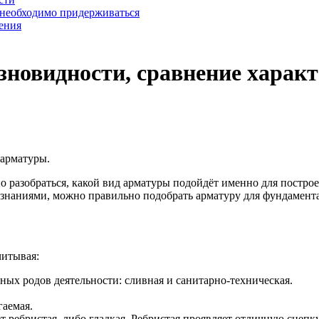
 необходимо придерживаться
ения
зновидности, сравнение характ
арматуры.
о разобраться, какой вид арматуры подойдёт именно для постро
знаниями, можно правильно подобрать арматуру для фундамент
читывая:
чных родов деятельности: сливная и санитарно-техническая.
гаемая.
 ребристая, либо гладкая. Ребристая проявляет отличную сцепку