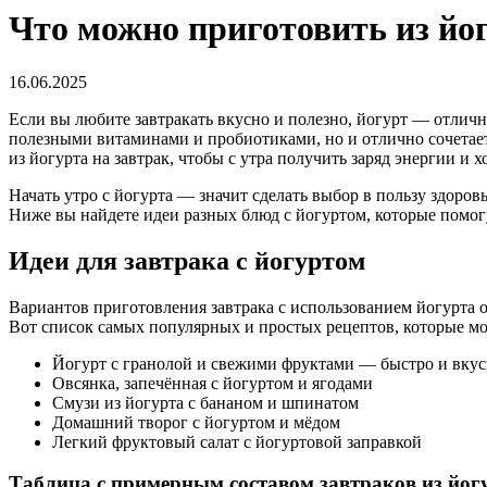
Что можно приготовить из йог
16.06.2025
Если вы любите завтракать вкусно и полезно, йогурт — отлич
полезными витаминами и пробиотиками, но и отлично сочетает
из йогурта на завтрак, чтобы с утра получить заряд энергии и 
Начать утро с йогурта — значит сделать выбор в пользу здоро
Ниже вы найдете идеи разных блюд с йогуртом, которые помогу
Идеи для завтрака с йогуртом
Вариантов приготовления завтрака с использованием йогурта о
Вот список самых популярных и простых рецептов, которые м
Йогурт с гранолой и свежими фруктами — быстро и вку
Овсянка, запечённая с йогуртом и ягодами
Смузи из йогурта с бананом и шпинатом
Домашний творог с йогуртом и мёдом
Легкий фруктовый салат с йогуртовой заправкой
Таблица с примерным составом завтраков из йог