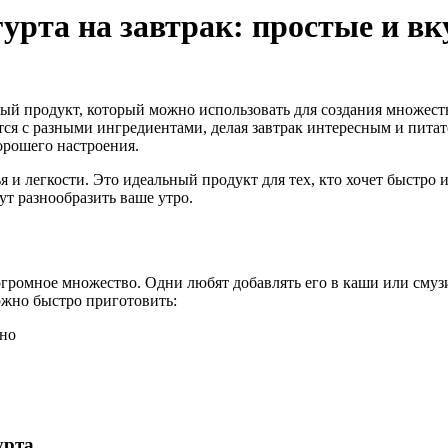
урта на завтрак: простые и вк
ный продукт, который можно использовать для создания множест
ся с разными ингредиентами, делая завтрак интересным и пита
хорошего настроения.
вья и легкости. Это идеальный продукт для тех, кто хочет быст
т разнообразить ваше утро.
громное множество. Одни любят добавлять его в каши или смузи
ожно быстро приготовить:
сно
урта