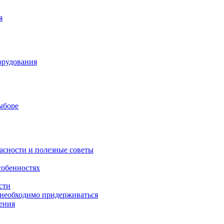
я
орудования
выборе
асности и полезные советы
собенностях
сти
 необходимо придерживаться
ения