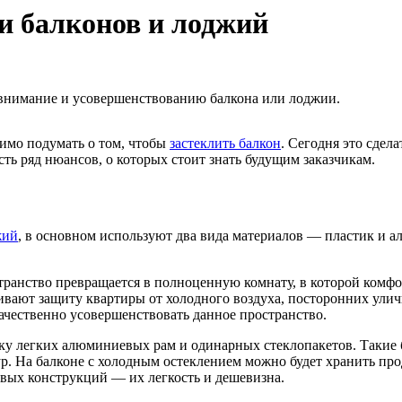
и балконов и лоджий
 внимание и усовершенствованию балкона или лоджии.
димо подумать о том, чтобы
застеклить балкон
. Сегодня это сдел
ть ряд нюансов, о которых стоит знать будущим заказчикам.
жий
, в основном используют два вида материалов — пластик и а
странство превращается в полноценную комнату, в которой комф
ивают защиту квартиры от холодного воздуха, посторонних ул
ачественно усовершенствовать данное пространство.
у легких алюминиевых рам и одинарных стеклопакетов. Такие б
. На балконе с холодным остеклением можно будет хранить прод
вых конструкций — их легкость и дешевизна.