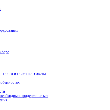
я
орудования
выборе
асности и полезные советы
собенностях
сти
 необходимо придерживаться
ения