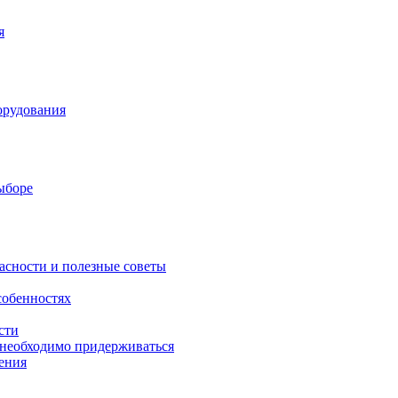
я
орудования
выборе
асности и полезные советы
собенностях
сти
 необходимо придерживаться
ения