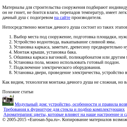
Материалы для строительства сооружения подбирают индивидуа
он не гниет, не боится влаги, перепадов температур, имеет л
дачный душ с подогревом
на сайте
производителя.
Непосредственно монтаж дачного душа состоит из таких этапов
Выбор места под сооружение, подготовка площадки, нуж
Устройство водоотвода, выкапывание сливной ямы.
Установка каркаса, заметьте, древесину предварительно
Монтаж крыши, установка бака.
Обшивка каркаса вагонкой, поликарбонатом или другим 
Установка пола, можно использовать готовый поддон.
Подключение электрического оборудования.
Установка двери, проведение электричества, устройство
Как видим, технология монтажа дачного душа не сложная, но 
Похожие статьи
Модульный дом: устройство, особенности и правила воз
Требования к фурнитуре для стекла и подбор комплектующих
Ароматерапия: цветы, которые влияют на наше настроение и 
© 2005-2015 «Eurosan-Spa.ru». Копирование материалов возмож