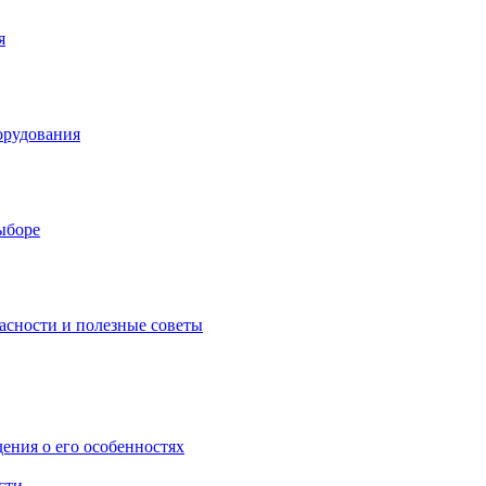
я
орудования
выборе
асности и полезные советы
дения о его особенностях
сти