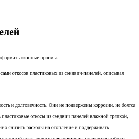
елей
 оформить оконные проемы.
сами откосов пластиковых из сэндвич-панелей, описывая
ость и долговечность. Они не подвержены коррозии, не боятся
ть пластиковые откосы из сэндвич-панелей влажной тряпкой,
но снизить расходы на отопление и поддерживать
изысканный вкус, личные предпочтения, получится выбрать