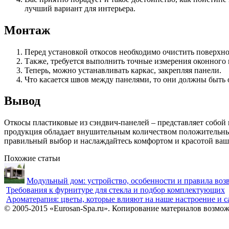
лучший вариант для интерьера.
Монтаж
Перед установкой откосов необходимо очистить поверхно
Также, требуется выполнить точные измерения оконного 
Теперь, можно устанавливать каркас, закрепляя панели.
Что касается швов между панелями, то они должны быть
Вывод
Откосы пластиковые из сэндвич-панелей – представляет собой
продукция обладает внушительным количеством положительных
правильный выбор и наслаждайтесь комфортом и красотой вашег
Похожие статьи
Модульный дом: устройство, особенности и правила воз
Требования к фурнитуре для стекла и подбор комплектующих
Ароматерапия: цветы, которые влияют на наше настроение и 
© 2005-2015 «Eurosan-Spa.ru». Копирование материалов возмож