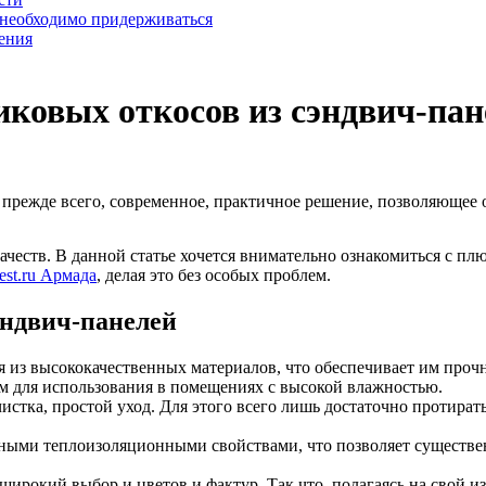
 необходимо придерживаться
ения
ковых откосов из сэндвич-пан
, прежде всего, современное, практичное решение, позволяющее
ств. В данной статье хочется внимательно ознакомиться с плю
best.ru Армада
, делая это без особых проблем.
эндвич-панелей
 из высококачественных материалов, что обеспечивает им прочн
ем для использования в помещениях с высокой влажностью.
 чистка, простой уход. Для этого всего лишь достаточно протира
ными теплоизоляционными свойствами, что позволяет существен
 широкий выбор и цветов и фактур. Так что, полагаясь на свой 