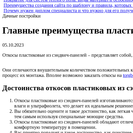
Преимущества создания сайта по шаблону и правила, которых
Почему нужен диплом специалиста и что нужно для его получ
Дачные постройки
Главные преимущества пласти
05.10.2023
Откосы пластиковые из сэндвич-панелей – представляет собой
Они отличаются внушительным количеством положительных каче
процесс их монтажа. Вполне возможно заказать откосы на
torg
Достоинства откосов пластиковых из с
Откосы пластиковые из сэндвич-панелей изготавливаются
влаги и ультрафиолета, что делает их идеальным решени
Вы обязательно оцените и такое достоинство, как легкая
тем самым используя специальные моющие средства.
Откосы пластиковые из сэндвич-панелей обладают отлич
комфортную температуру в помещении.
Вас приятно порадует и такое достоинство, как поистине