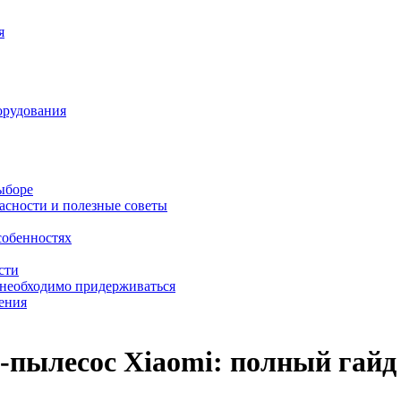
я
орудования
выборе
асности и полезные советы
собенностях
сти
 необходимо придерживаться
ения
т-пылесос Xiaomi: полный гай