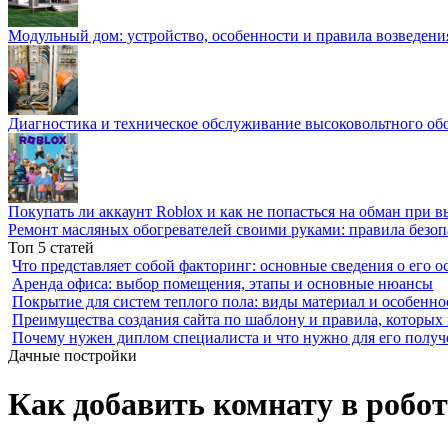
Модульный дом: устройство, особенности и правила возведени
Диагностика и техническое обслуживание высоковольтного об
Покупать ли аккаунт Roblox и как не попасться на обман при 
Ремонт масляных обогревателей своими руками: правила безоп
Топ 5 статей
Что представляет собой факторинг: основные сведения о его о
Аренда офиса: выбор помещения, этапы и основные нюансы
Покрытие для систем теплого пола: виды материал и особенно
Преимущества создания сайта по шаблону и правила, которых
Почему нужен диплом специалиста и что нужно для его получ
Дачные постройки
Как добавить комнату в робо