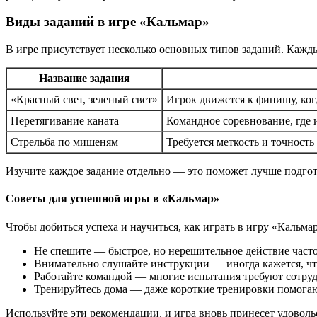
Виды заданий в игре «Кальмар»
В игре присутствует несколько основных типов заданий. Кажд
Название задания
«Красный свет, зеленый свет»
Игрок движется к финишу, когд
Перетягивание каната
Командное соревнование, где и
Стрельба по мишеням
Требуется меткость и точност
Изучите каждое задание отдельно — это поможет лучше подгот
Советы для успешной игры в «Кальмар»
Чтобы добиться успеха и научиться, как играть в игру «Кальма
Не спешите — быстрое, но нерешительное действие част
Внимательно слушайте инструкции — иногда кажется, что
Работайте командой — многие испытания требуют сотру
Тренируйтесь дома — даже короткие тренировки помогаю
Используйте эти рекомендации, и игра вновь принесет удоволь