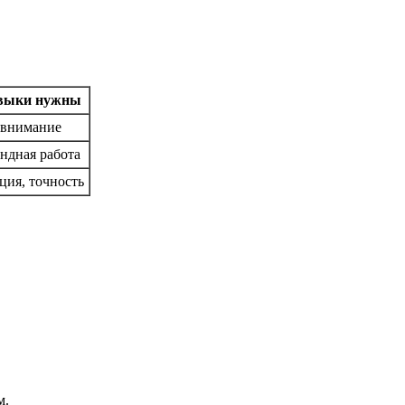
авыки нужны
 внимание
ндная работа
ция, точность
м.