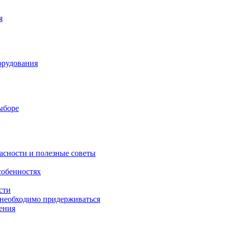
я
орудования
выборе
асности и полезные советы
собенностях
сти
 необходимо придерживаться
ения