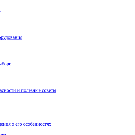
я
орудования
выборе
асности и полезные советы
дения о его особенностях
сти