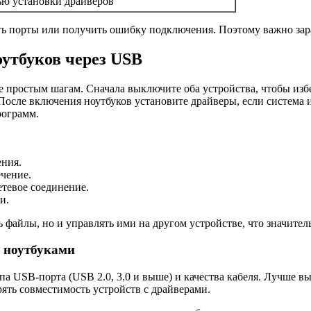
ью установки драйверов
ть порты или получить ошибку подключения. Поэтому важно зар
утбуков через USB
е простым шагам. Сначала выключите оба устройства, чтобы из
сле включения ноутбуков установите драйверы, если система и
рограмм.
ения.
чение.
етевое соединение.
и.
файлы, но и управлять ими на другом устройстве, что значител
 ноутбуками
ипа USB-порта (USB 2.0, 3.0 и выше) и качества кабеля. Лучше 
рять совместимость устройств с драйверами.