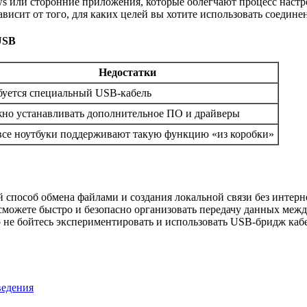
s или сторонние приложения, которые облегчают процесс настр
исит от того, для каких целей вы хотите использовать соедине
USB
Недостатки
буется специальный USB-кабель
но устанавливать дополнительное ПО и драйверы
все ноутбуки поддерживают такую функцию «из коробки»
способ обмена файлами и создания локальной связи без интерн
можете быстро и безопасно организовать передачу данных между
о не бойтесь экспериментировать и использовать USB-бридж ка
ведения