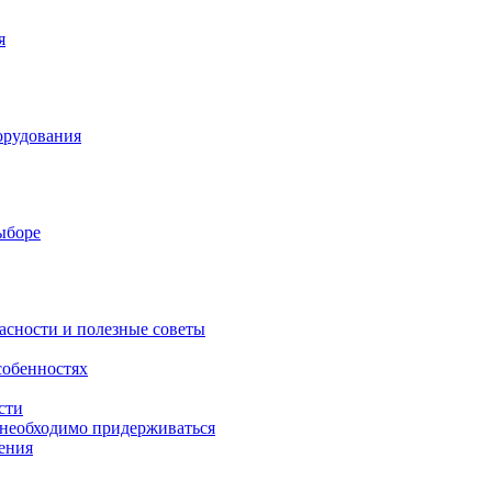
я
орудования
выборе
асности и полезные советы
собенностях
сти
 необходимо придерживаться
ения