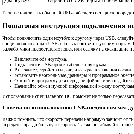
Два ноутбука
Устройства с USB-портами и возможност
Если использовать обычный USB-кабель, то есть риск повреди
Пошаговая инструкция подключения но
Чтобы подключить один ноутбук к другому через USB, следуйт
специализированный USB-кабель к соответствующим портам. По
разработчики предоставляют диск или ссылку на скачивание п
Выключите оба ноутбука.
Подключите USB-бридж кабель к ноутбукам.
Включите устройства и дождитесь распознавания соедин
Установите необходимые драйверы и программное обеспе
Откройте программу для передачи файлов или создайте с
Начинайте обмен нужной информацией между ноутбукам
Использование специального ПО поможет не только передавать 
Советы по использованию USB-соединения между
Важно помнить, что скорость передачи напрямую зависит от т
передаче гораздо большую скорость. Также не забывайте прове