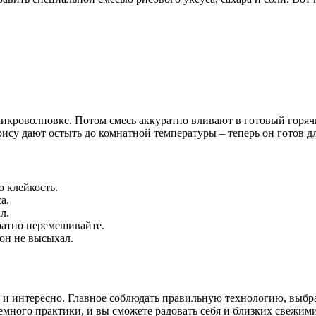
в микроволновке. Потом смесь аккуратно вливают в готовый горя
рису дают остыть до комнатной температуры – теперь он готов д
 клейкость.
а.
л.
ратно перемешивайте.
он не высыхал.
 и интересно. Главное соблюдать правильную технологию, выбра
емного практики, и вы сможете радовать себя и близких свежи