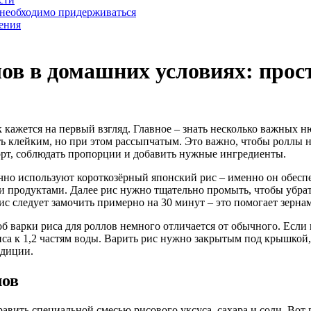
 необходимо придерживаться
ения
ов в домашних условиях: прос
ак кажется на первый взгляд. Главное – знать несколько важных 
ь клейким, но при этом рассыпчатым. Это важно, чтобы роллы н
сорт, соблюдать пропорции и добавить нужные ингредиенты.
чно используют короткозёрный японский рис – именно он обесп
ми продуктами. Далее рис нужно тщательно промыть, чтобы убра
 рис следует замочить примерно на 30 минут – это помогает зерн
б варки риса для роллов немного отличается от обычного. Если
са к 1,2 частям воды. Варить рис нужно закрытым под крышкой, 
ндиции.
лов
авить специальной смесью рисового уксуса, сахара и соли. Вот 