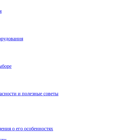
я
орудования
выборе
асности и полезные советы
дения о его особенностях
сти