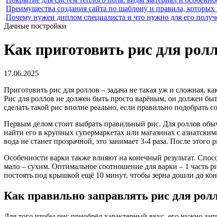
Преимущества создания сайта по шаблону и правила, которых
Почему нужен диплом специалиста и что нужно для его получ
Дачные постройки
Как приготовить рис для ролл
17.06.2025
Приготовить рис для роллов – задача не такая уж и сложная, к
Рис для роллов не должен быть просто варёным, он должен быт
сделать такой рис вполне реально, если правильно подобрать 
Первым делом стоит выбрать правильный рис. Для роллов обы
найти его в крупных супермаркетах или магазинах с азиатски
вода не станет прозрачной, это занимает 3-4 раза. После этого
Особенности варки также влияют на конечный результат. Спосо
мало – сухим. Оптимальное соотношение для варки – 1 часть ри
постоять под крышкой ещё 10 минут, чтобы зерна дошли до ко
Как правильно заправлять рис для рол
Для того чтобы рис приобрёл характерный вкус, его нужно запр