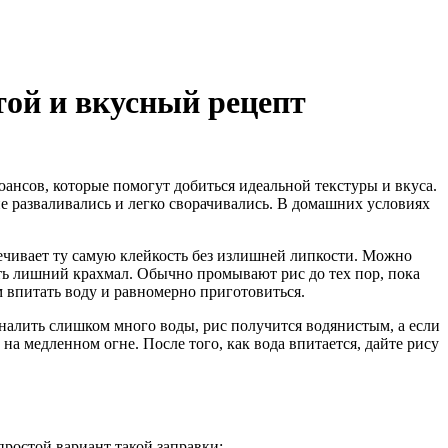
той и вкусный рецепт
нюансов, которые помогут добиться идеальной текстуры и вкуса.
е разваливались и легко сворачивались. В домашних условиях
ечивает ту самую клейкость без излишней липкости. Можно
ть лишний крахмал. Обычно промывают рис до тех пор, пока
ам впитать воду и равномерно приготовиться.
 налить слишком много воды, рис получится водянистым, а если
на медленном огне. После того, как вода впитается, дайте рису
простой вариант такой заправки: