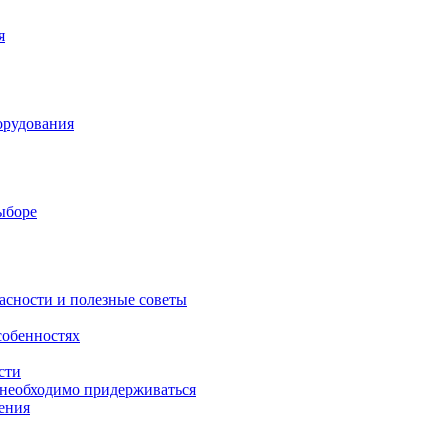
я
орудования
выборе
асности и полезные советы
собенностях
сти
 необходимо придерживаться
ения