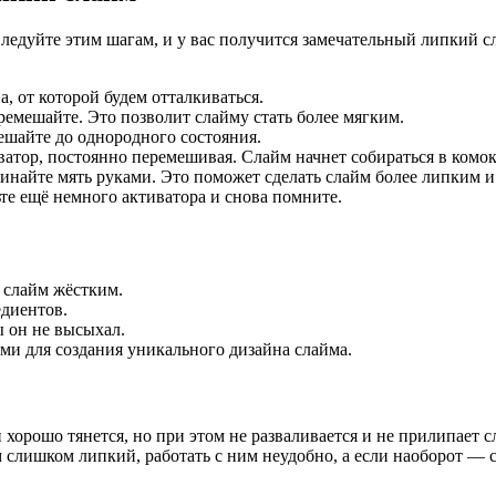
ледуйте этим шагам, и у вас получится замечательный липкий сл
, от которой будем отталкиваться.
емешайте. Это позволит слайму стать более мягким.
шайте до однородного состояния.
атор, постоянно перемешивая. Слайм начнет собираться в комок
ачинайте мять руками. Это поможет сделать слайм более липким 
те ещё немного активатора и снова помните.
 слайм жёстким.
едиентов.
 он не высыхал.
ми для создания уникального дизайна слайма.
хорошо тянется, но при этом не разваливается и не прилипает 
м слишком липкий, работать с ним неудобно, а если наоборот — 