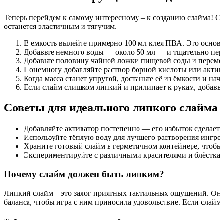
Теперь перейдем к самому интересному – к созданию слайма! С
останется эластичным и тягучим.
В емкость вылейте примерно 100 мл клея ПВА. Это основа
Добавьте немного воды — около 50 мл — и тщательно пер
Добавьте половину чайной ложки пищевой соды и переме
Понемногу добавляйте раствор борной кислоты или актив
Когда масса станет упругой, достаньте её из ёмкости и н
Если слайм слишком липкий и прилипает к рукам, добавь
Советы для идеального липкого слайма
Добавляйте активатор постепенно — его избыток сделает
Используйте тёплую воду для лучшего растворения ингр
Храните готовый слайм в герметичном контейнере, чтобы
Экспериментируйте с различными красителями и блёстка
Почему слайм должен быть липким?
Липкий слайм – это залог приятных тактильных ощущений. Он 
баланса, чтобы игра с ним приносила удовольствие. Если слай