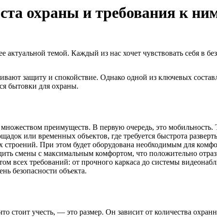
ста охраны и требования к ни
е актуальной темой. Каждый из нас хочет чувствовать себя в безо
чивают защиту и спокойствие. Однако одной из ключевых состав
ся бытовки для охраны.
т множеством преимуществ. В первую очередь, это мобильность. 
щадок или временных объектов, где требуется быстрота разверт
 строений. При этом будет оборудована необходимым для комфо
дить смены с максимальным комфортом, что положительно отрази
ом всех требований: от прочного каркаса до системы видеонабл
ень безопасности объекта.
что стоит учесть, — это размер. Он зависит от количества охран