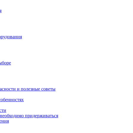
я
орудования
выборе
асности и полезные советы
собенностях
сти
 необходимо придерживаться
ения