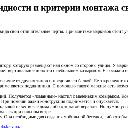
идности и критерии монтажа 
вида свои отличительные черты. При монтаже маркизов стоит уч
штору, которую размещают над окном со стороны улицы. У марк
ает вертикальное полотно с небольшим козырьком. Его можно о
отличие от других типов и представлен балкой. Ее закрепляют 
 применяются подшипники. С помощью такого маркиза есть возмо
ций. Получается «ломанный» настил с маленьким козырьком. Ко
. При помощи балки конструкция поднимается и опускается.
ольшой навес возле дома либо открытой веранды. Но нужно уста
алась при сильном ветре.
. Она необходимо для создания мобильной беседки, либо чтобы 
ola.kiev.ua
.