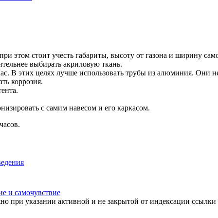
и этом стоит учесть габариты, высоту от газона и ширину самог
ительнее выбирать акриловую ткань.
кас. В этих целях лучше использовать трубы из алюминия. Они 
ать коррозия.
ента.
низировать с самим навесом и его каркасом.
часов.
ведения
ие и самочувствие
но при указании активной и не закрытой от индексации ссылки 