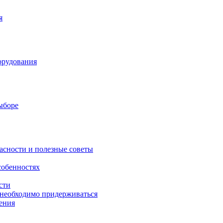
я
орудования
выборе
асности и полезные советы
собенностях
сти
 необходимо придерживаться
ения