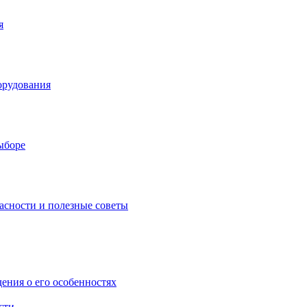
я
орудования
выборе
асности и полезные советы
дения о его особенностях
сти