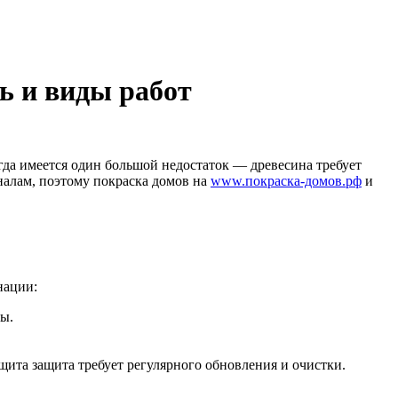
ь и виды работ
гда имеется один большой недостаток — древесина требует
налам, поэтому покраска домов на
www.покраска-домов.рф
и
нации:
ы.
ита защита требует регулярного обновления и очистки.