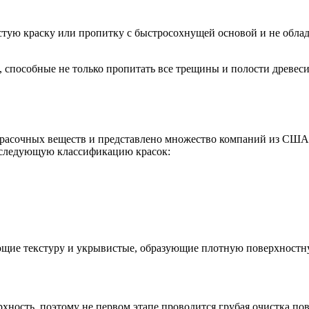
тую краску или пропитку с быстросохнущей основой и не облад
способные не только пропитать все трещины и полости древесин
красочных веществ и представлено множество компаний из США,
 следующую классификацию красок:
ющие текстуру и укрывистые, образующие плотную поверхностн
хность, поэтому не первом этапе проводится грубая очистка пов