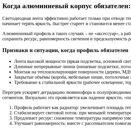
Когда алюминиевый корпус обязателен: 
Светодиодная лента эффективно работает только при отводе теп
начинает терять яркость, быстрее стареет и становится менее с
Алюминиевый профиль в таких случаях – не «аксессуар», а ра
сохранить ресурс, равномерность свечения и предсказуемость 
Признаки и ситуации, когда профиль обязателен
Лента высокой мощности (яркая подсветка, основной свет
Длинные непрерывные линии (нишевые подсветки, потоло
Монтаж на теплоизолирующие поверхности (дерево, МДФ, 
Закрытые объёмы (короба, мебельные ниши, потолочные 
Требование к стабильной яркости (рабочее освещение, то
Перегрев ускоряет деградацию люминофора и полупроводниково
сегментов. Визуально это проявляется как падение яркости, 
Профиль работает как радиатор: увеличивает площадь теп
Стабилизирует световой поток: при меньшей температуре
Продлевает ресурс: снижение температуры напрямую уме
Улучшает равномерность: вместе с рассеивателем помогает