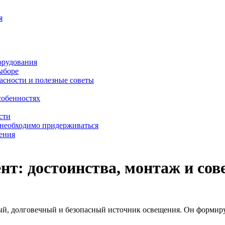
я
орудования
выборе
асности и полезные советы
собенностях
сти
 необходимо придерживаться
ения
т: достоинства, монтаж и сов
ый, долговечный и безопасный источник освещения. Он формир