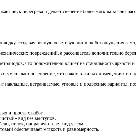
ает риск перегрева и делает свечение более мягким за счет расс
проводку, создавая ровную «световую линию» без ощущения само
механических повреждений, а рассеиватель дополнительно бере
етодиодов, что положительно влияет на стабильность яркости и
в и уменьшает ослепление, что важно в жилых помещениях и на
нт
накладные, встраиваемые, угловые и подвесные варианты, по
рых и простых работ.
чистый» вид без выступов.
бели, полок, направляют свет под углом.
атовый обеспечивает мягкость и равномерность.