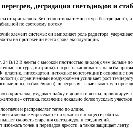
перегрев, деградация светодиодов и ста
ла от кристаллов. Без теплоотвода температура быстро растёт, 
табильной по световому потоку.
бочий элемент системы: он выполняет роль радиатора, удержива
работы на протяжении всего срока эксплуатации.
, 24 В/12 В ленты с высокой плотностью диодов): чем больше по
чные контуры, витрины): нагрев накапливается на всём протяж
пластик, гипсокартон, натяжные конструкции): основание почти
полости): ограниченный воздухообмен усиливает рост температ
рговые зоны, съёмка/видео): перегрев вызывает заметную просад
го кристалла, ухудшает пайку и дорожки ленты, провоцирует н
«пожелтение» оттенка, появление локально более тусклых участ
лоотдачи и распределяет тепло по длине.
 лента меньше «проседает» по яркости в процессе работы.
ньшает скорость старения светодиодов и соединений.
 избежать точек и перепадов яркости, а также защищает ленту.