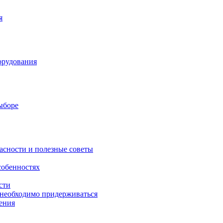
я
орудования
выборе
асности и полезные советы
собенностях
сти
 необходимо придерживаться
ения