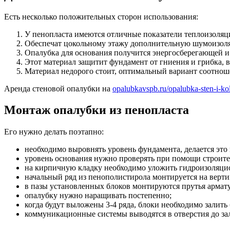
Есть несколько положительных сторон использования:
У пенопласта имеются отличные показатели теплоизоляц
Обеспечат цокольному этажу дополнительную шумоизол
Опалубка для основания получится энергосберегающей и
Этот материал защитит фундамент от гниения и грибка, в
Материал недорого стоит, оптимальный вариант соотноше
Аренда стеновой опалубки на
opalubkavspb.ru/opalubka-sten-i-ko
Монтаж опалубки из пенопласта
Его нужно делать поэтапно:
необходимо выровнять уровень фундамента, делается это
уровень основания нужно проверять при помощи строите
на кирпичную кладку необходимо уложить гидроизоляци
начальный ряд из пенополистирола монтируется на верт
в пазы установленных блоков монтируются прутья армат
опалубку нужно наращивать постепенно;
когда будут выложены 3-4 ряда, блоки необходимо залить
коммуникационные системы выводятся в отверстия до за