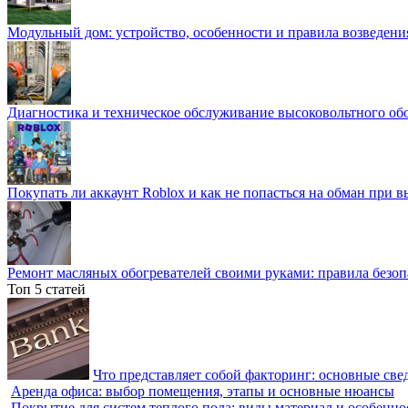
Модульный дом: устройство, особенности и правила возведени
Диагностика и техническое обслуживание высоковольтного об
Покупать ли аккаунт Roblox и как не попасться на обман при 
Ремонт масляных обогревателей своими руками: правила безоп
Топ 5 статей
Что представляет собой факторинг: основные све
Аренда офиса: выбор помещения, этапы и основные нюансы
Покрытие для систем теплого пола: виды материал и особенно