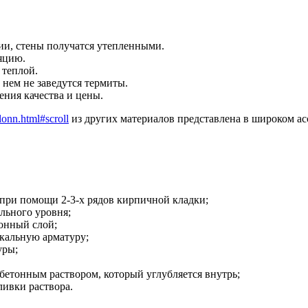
ии, стены получатся утепленными.
яцию.
 теплой.
 нем не заведутся термиты.
ния качества и цены.
lonn.html#scroll
из других материалов представлена в широком ас
 при помощи 2-3-х рядов кирпичной кладки;
льного уровня;
онный слой;
икальную арматуру;
уры;
 бетонным раствором, который углубляется внутрь;
ливки раствора.