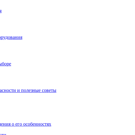
я
орудования
выборе
асности и полезные советы
дения о его особенностях
сти