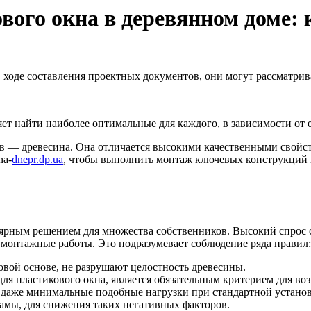
вого окна в деревянном доме:
 ходе составления проектных документов, они могут рассматрив
т найти наиболее оптимальные для каждого, в зависимости от ег
в — древесина. Она отличается высокими качественными свойств
na-
dnepr.dp.ua
, чтобы выполнить монтаж ключевых конструкций 
лярным решением для множества собственников. Высокий спрос 
 монтажные работы. Это подразумевает соблюдение ряда правил:
овой основе, не разрушают целостность древесины.
для пластикового окна, является обязательным критерием для в
, даже минимальные подобные нагрузки при стандартной устано
амы, для снижения таких негативных факторов.