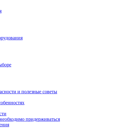
я
орудования
выборе
асности и полезные советы
собенностях
сти
 необходимо придерживаться
ения