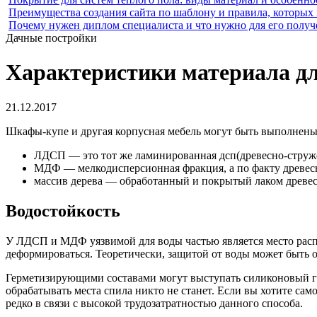
Преимущества создания сайта по шаблону и правила, которых
Почему нужен диплом специалиста и что нужно для его получ
Дачные постройки
Характеристики материала дл
21.12.2017
Шкафы-купе и другая корпусная мебель могут быть выполнены 
ЛДСП — это тот же ламинированная дсп(древесно-струже
МДФ — мелкодисперсионная фракция, а по факту древесн
массив дерева — обработанный и покрытый лаком древес
Водостойкость
У ЛДСП и МДФ уязвимой для воды частью является место распи
деформироваться. Теоретически, защитой от воды может быть
Герметизирующими составами могут выступать силиконовый герм
обрабатывать места спила никто не станет. Если вы хотите са
редко в связи с высокой трудозатратностью данного способа.