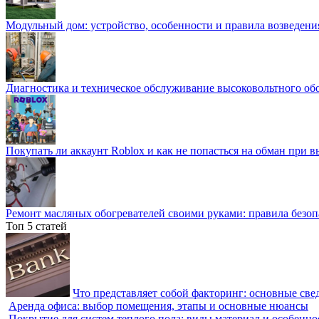
Модульный дом: устройство, особенности и правила возведени
Диагностика и техническое обслуживание высоковольтного об
Покупать ли аккаунт Roblox и как не попасться на обман при 
Ремонт масляных обогревателей своими руками: правила безоп
Топ 5 статей
Что представляет собой факторинг: основные све
Аренда офиса: выбор помещения, этапы и основные нюансы
Покрытие для систем теплого пола: виды материал и особенно