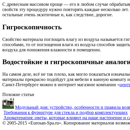
С древесным массивом проще — его в любом случае обрабатыв
свойств эту процедуру нужно повторять каждые несколько лет
остальные очень экзотичные и, как следствие, дорогие.
Гигроскопичность
Свойство материала поглощать влагу из воздуха называется 
способами, то от поглощения влаги из воздуха способов защи
воздуха для понижения влажности в помещении.
Водостойкие и гигроскопичные аналог
На самом деле, всё не так плохо, как могло показаться изнач
материалы прекрасно подойдут для мебели в ванную комнату 
Санкт-Петербурге можно в интернет магазине компании «
цент
Похожие статьи
Модульный дом: устройство, особенности и правила воз
Требования к фурнитуре для стекла и подбор комплектующих
Ароматерапия: цветы, которые влияют на наше настроение и 
© 2005-2015 «Eurosan-Spa.ru». Копирование материалов возмож