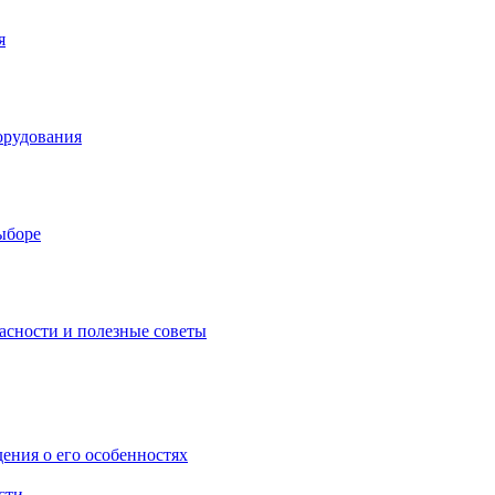
я
орудования
выборе
асности и полезные советы
дения о его особенностях
сти