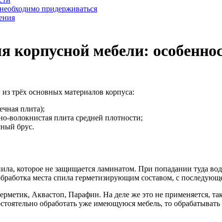
 необходимо придерживаться
ения
я корпусной мебели: особеннос
из трёх основных материалов корпуса:
чная плита);
о-волокнистая плита средней плотности;
ный брус.
ла, которое не защищается ламинатом. При попадании туда вод
 обработка места спила герметизирующим составом, с последую
етик, Аквастоп, Парафин. На деле же это не применяется, так к
мостоятельно обработать уже имеющуюся мебель, то обрабатывать