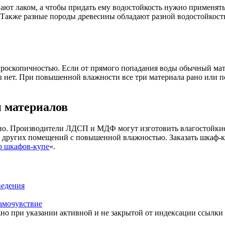
ают лаком, а чтобы придать ему водостойкость нужно применят
. Также разные породы древесины обладают разной водостойкост
гигроскопичностью. Если от прямого попадания воды обычный м
ты нет. При повышенной влажности все три материала рано или 
и материалов
ально. Производители ЛДСП и МДФ могут изготовить влагостойкие
и других помещений с повышенной влажностью. Заказать шкаф-
р шкафов-купе
«.
ведения
самочувствие
но при указании активной и не закрытой от индексации ссылки 