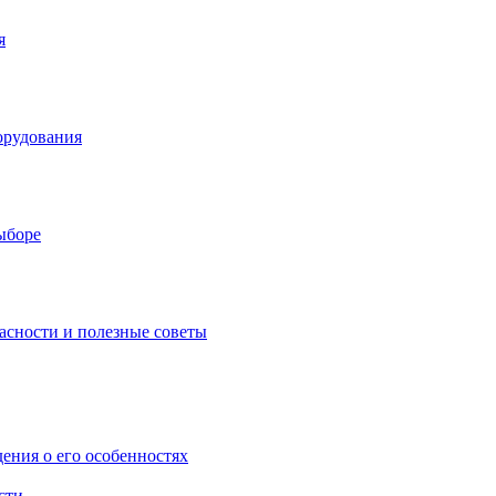
я
орудования
выборе
асности и полезные советы
дения о его особенностях
сти