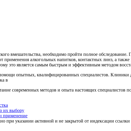
ского вмешательства, необходимо пройти полное обследование. 
от применения алкогольных напитков, контактных линз, а также 
тому это является самым быстрым и эффективным методом восст
я к помощи опытных, квалифицированных специалистов. Клиник
ка в
ание современных методов и опыта настоящих специалистов поз
стка
по их выбору
 и применение
но при указании активной и не закрытой от индексации ссылки 