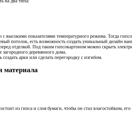
ь на два типа:
 с высокими показателями температурного режима. Тогда гипсока
вый потолок, есть возможность создать уникальный дизайн ва
перед отделкой. Под таким гипсокартоном можно скрыть электр
 загородного деревянного дома.
создать арки или сделать перегородку с изгибом.
я материала
состоит из гипса и слоя бумаги, чтобы он стал влагостойким, е