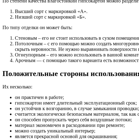
По степени качества влагостойкий гипсокартон можно разделит
Высший сорт с маркировкой «А».
Низший сорт с маркировкой «Б».
По типу отделки он может быть:
Стеновым – его не стоит использовать в сухом помещении
Потолочным – с его помощью можно создать многоуровне
скрыть неровности. Не нужно выравнивать поверхности 
Огнеупорным – его можно использовать в ванной комнате
Арочным — с помощью такого варианта есть возможность 
Положительные стороны использовани
Их несколько:
он практичен в работе;
гипсокартон имеет длительный эксплуатационный срок;
он устойчив к возгоранию, в случае замыкания проводки;
считается экологически безопасным материалом, так как 
он способен пропускать через себя воздушные потоки;
материал экономичен в расходовании при ремонте;
можно создать уникальный интерьер;
является прекрасной основой для окрашивания;