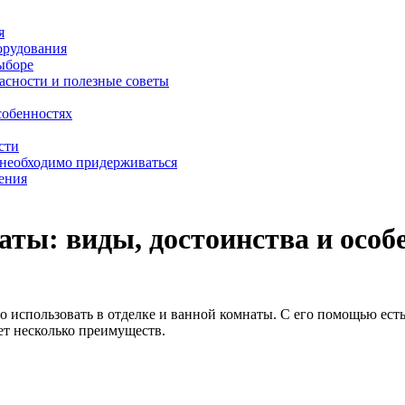
я
орудования
выборе
асности и полезные советы
собенностях
сти
 необходимо придерживаться
ения
ты: виды, достоинства и особ
о использовать в отделке и ванной комнаты. С его помощью ест
ет несколько преимуществ.