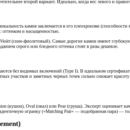
ительнее второй вариант. Идеально, когда вес левого и правого
икальность камня заключается в его плеохроизме (способности м
: оттенком и насыщенностью.
Violet
(сине-фиолетовый). Самые дорогие камни имеют глубокую
аданием серого или бледного оттенка стоят в разы дешевле.
чаются без видимых включений (Type I). В идеальном сертифика
х участков и заметных черных точек сильно снижает красоту и 
n (кушон), Oval (овал) или Pear (груша). Эксперт оценивает ка
ентичную огранку («Matching Pair» — подобранная пара) — тольк
cement)