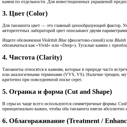
камня по отдельности. Для инвестиционных украшений предпочт
3. Цвет (Color)
Для танзанита цвет — это главный ценообразующий фактор. Ун
авторитетных лабораторий цвет описывают двумя параметрами
Ищите обозначения
Violetish Blue
(фиолетово-синий) или
Bluish 
обозначаться как «Vivid» или «Deep»). Тусклые камни с преобл
4. Чистота (Clarity)
Танзаниты относятся к камням, которые в природе часто встре
или аналогичными терминами (VVS, VS). Наличие трещин, мутны
критично при повседневной носке серег.
5. Огранка и форма (Cut and Shape)
В серьгах чаще всего используются симметричные формы: Cushio
принципиально важно, чтобы оба танзанита имели абсолютно ид
6. Облагораживание (Treatment / Enhan