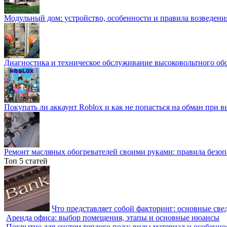
Модульный дом: устройство, особенности и правила возведени
Диагностика и техническое обслуживание высоковольтного об
Покупать ли аккаунт Roblox и как не попасться на обман при 
Ремонт масляных обогревателей своими руками: правила безоп
Топ 5 статей
Что представляет собой факторинг: основные све
Аренда офиса: выбор помещения, этапы и основные нюансы
Покрытие для систем теплого пола: виды материал и особенно