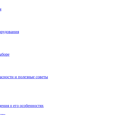
я
орудования
выборе
асности и полезные советы
дения о его особенностях
сти