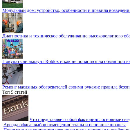
Модульный дом: устройство, особенности и правила возведени
Диагностика и техническое обслуживание высоковольтного об
Покупать ли аккаунт Roblox и как не попасться на обман при 
Ремонт масляных обогревателей своими руками: правила безоп
Топ 5 статей
Что представляет собой факторинг: основные све
Аренда офиса: выбор помещения, этапы и основные нюансы
Покрытие для систем теплого пола: виды материал и особенно