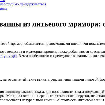
 необходимо придерживаться
ения
ванны из литьевого мрамора: 
итьевой мрамор, объясняется превосходными внешними показате
ного вещества и мраморная крошка, также добавляются красител
orogo-v-spb
. В чем особенности и преимущества ванны из литьев
 изготовителей такие ванны представлены чашами типовой формы
я индивидуального заказа, для возможности заказа подходящей 
рм. Материал отлично переносит физические нагрузки, не изна
спользовался натуральный камень. А стоимость литьевой ванны 