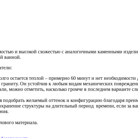
мостью и высокой схожестью с аналогичными каменными изделия
ой ванной.
атели:
лго остается теплой – примерно 60 минут и нет необходимости 
 граниту. Он устойчив к любым видам механических поврежден
али, можно отметить, насколько громче в последнем варианте с
ся подобрать желаемый оттенок и конфигурацию благодаря преи
хранение структуры на длительный период времени, если за ва
ния.
ового материала.