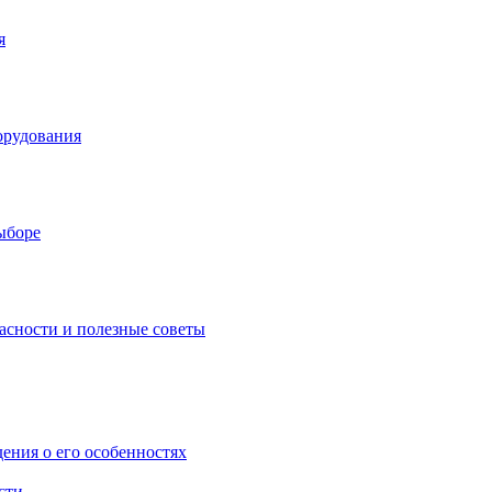
я
орудования
выборе
асности и полезные советы
дения о его особенностях
сти