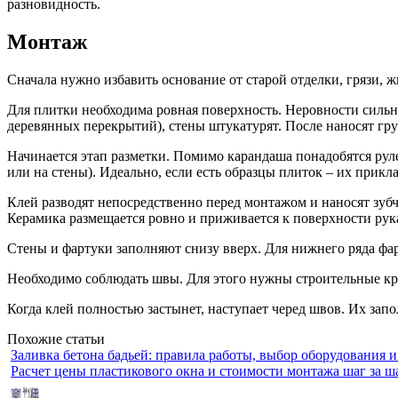
разновидность.
Монтаж
Сначала нужно избавить основание от старой отделки, грязи, ж
Для плитки необходима ровная поверхность. Неровности сильно
деревянных перекрытий), стены штукатурят. После наносят гру
Начинается этап разметки. Помимо карандаша понадобятся руле
или на стены). Идеально, если есть образцы плиток – их прик
Клей разводят непосредственно перед монтажом и наносят зуб
Керамика размещается ровно и приживается к поверхности рука
Стены и фартуки заполняют снизу вверх. Для нижнего ряда ф
Необходимо соблюдать швы. Для этого нужны строительные кр
Когда клей полностью застынет, наступает черед швов. Их запо
Похожие статьи
Заливка бетона бадьей: правила работы, выбор оборудования и
Расчет цены пластикового окна и стоимости монтажа шаг за ш