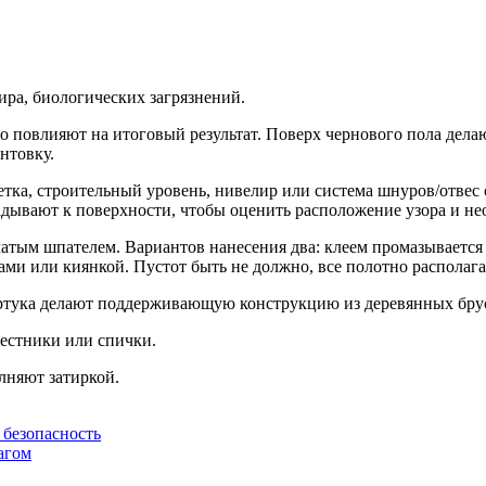
ира, биологических загрязнений.
 повлияют на итоговый результат. Поверх чернового пола делаю
нтовку.
тка, строительный уровень, нивелир или система шнуров/отвес 
ладывают к поверхности, чтобы оценить расположение узора и не
чатым шпателем. Вариантов нанесения два: клеем промазывается
ми или киянкой. Пустот быть не должно, все полотно располага
артука делают поддерживающую конструкцию из деревянных брус
естники или спички.
лняют затиркой.
 безопасность
агом