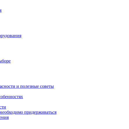
я
орудования
выборе
асности и полезные советы
собенностях
сти
 необходимо придерживаться
ения