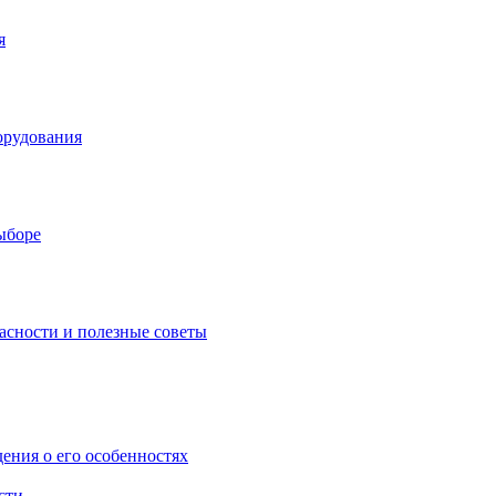
я
орудования
выборе
асности и полезные советы
дения о его особенностях
сти