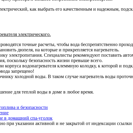
электрический, как выбрать его качественным и надежным, подс
евателя электрического.
проводятся точные расчеты, чтобы вода беспрепятственно проход
тановить дюпеля, на которые и прикрепляется нагреватель.
нику электропитания. Специалисты рекомендуют поставить автом
я, поскольку безопасность жизни превыше всего.
и корпуса водонагревателя клеммную колодку, к которой и под
овода запрещено!
чнику холодной воды. В таком случае нагреватель воды проточн
ение для теплой воды в доме в любое время.
топлива и безопасности
ение
ие в домашний спа-уголок
но при указании активной и не закрытой от индексации ссылки 