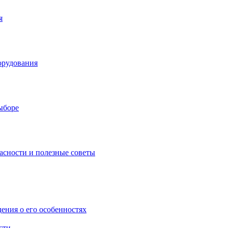
я
орудования
выборе
асности и полезные советы
дения о его особенностях
сти