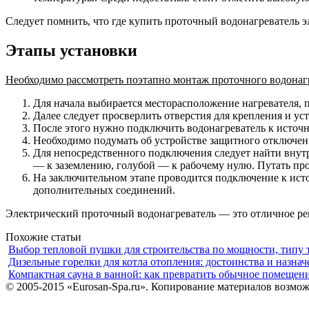
Следует помнить, что где купить проточный водонагреватель 
Этапы установки
Необходимо рассмотреть поэтапно монтаж проточного водонагр
Для начала выбирается месторасположение нагревателя, 
Далее следует просверлить отверстия для крепления и ус
После этого нужно подключить водонагреватель к источ
Необходимо подумать об устройстве защитного отключени
Для непосредственного подключения следует найти внутр
— к заземлению, голубой — к рабочему нулю. Путать пр
На заключительном этапе проводится подключение к исто
дополнительных соединений.
Электрический проточный водонагреватель — это отличное реш
Похожие статьи
Выбор тепловой пушки для строительства по мощности, типу 
Дизельные горелки для котла отопления: достоинства и назнач
Компактная сауна в ванной: как превратить обычное помещен
© 2005-2015 «Eurosan-Spa.ru». Копирование материалов возмож