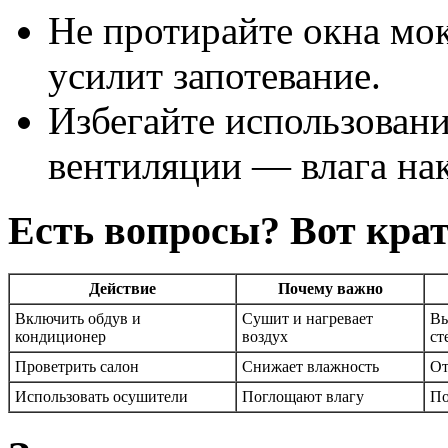
Не протирайте окна мо
усилит запотевание.
Избегайте использовани
вентиляции — влага нак
Есть вопросы? Вот кра
Действие
Почему важно
Включить обдув и
Сушит и нагревает
Вы
кондиционер
воздух
ст
Проветрить салон
Снижает влажность
От
Использовать осушители
Поглощают влагу
По