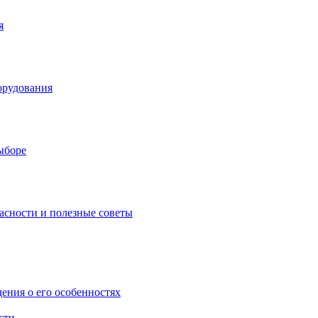
я
орудования
выборе
асности и полезные советы
дения о его особенностях
сти