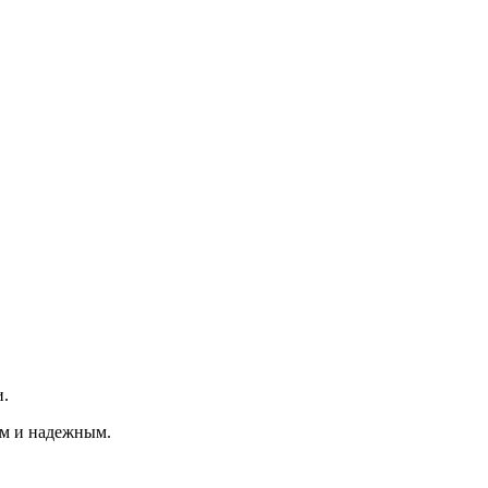
и.
ым и надежным.