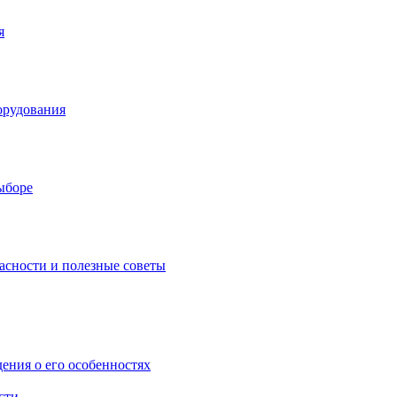
я
орудования
выборе
асности и полезные советы
дения о его особенностях
сти