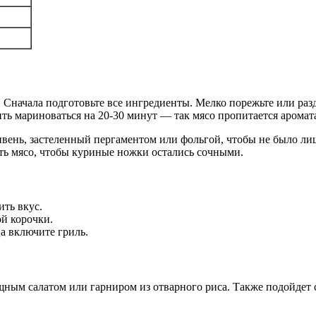
 Сначала подготовьте все ингредиенты. Мелко порежьте или разд
ь мариноваться на 20-30 минут — так мясо пропитается аромат
ивень, застеленный пергаментом или фольгой, чтобы не было ли
ить мясо, чтобы куриные ножки остались сочными.
ить вкус.
й корочки.
ца включите гриль.
ным салатом или гарниром из отварного риса. Также подойдет 