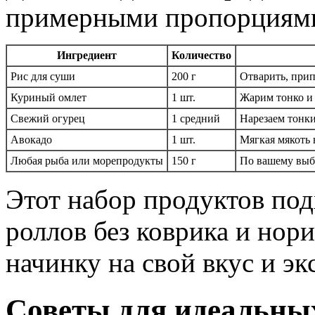
примерными пропорциям
Ингредиент
Количество
Рис для суши
200 г
Отварить, прип
Куриный омлет
1 шт.
Жарим тонко и
Свежий огурец
1 средний
Нарезаем тонк
Авокадо
1 шт.
Мягкая мякоть
Любая рыба или морепродукты
150 г
По вашему выб
Этот набор продуктов под
роллов без коврика и нор
начинку на свой вкус и э
Советы для идеальны