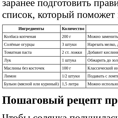
заранее подготовить прав
список, который поможет 
Ингредиенты
Количество
Колбаса копченая
200 г
Можно заменить
Солёные огурцы
3 штуки
Нарезать мелко, 
Томатная паста
2 ст. ложки
Добавит кислинк
Лук
1 штука
Обжарить до зол
Маслины без косточек
100 г
Классический ин
Лимон
1/2 штуки
Подавать с ломт
Бульон (мясной или куриный)
1,5 литра
Можно использо
Пошаговый рецепт пр
Чтобы солянка получилась