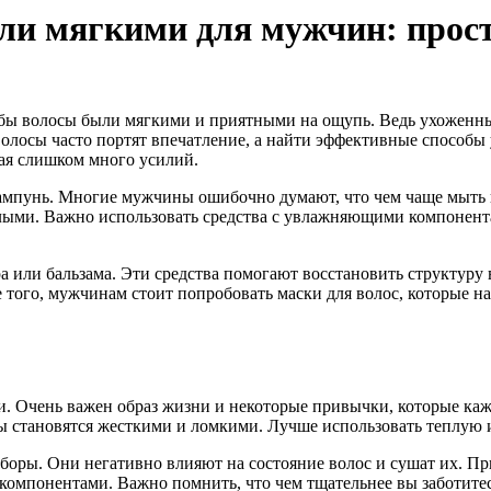
ыли мягкими для мужчин: прос
обы волосы были мягкими и приятными на ощупь. Ведь ухоженны
лосы часто портят впечатление, а найти эффективные способы ух
гая слишком много усилий.
ампунь. Многие мужчины ошибочно думают, что чем чаще мыть в
лыми. Важно использовать средства с увлажняющими компонента
или бальзама. Эти средства помогают восстановить структуру 
 того, мужчинам стоит попробовать маски для волос, которые на
и. Очень важен образ жизни и некоторые привычки, которые каж
сы становятся жесткими и ломкими. Лучше использовать теплую 
иборы. Они негативно влияют на состояние волос и сушат их. П
мпонентами. Важно помнить, что чем тщательнее вы заботитесь 