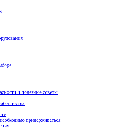
я
орудования
выборе
асности и полезные советы
собенностях
сти
 необходимо придерживаться
ения