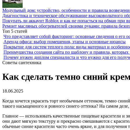
Модульный дом: устройство, особенности и правила возведени
Диагностика и техническое обслуживание высоковольтного об
Покупать ли аккаунт Roblox и как не попасться на обман при 
Ремонт масляных обогревателей своими руками: правила безоп
Топ 5 статей
Что представляет собой факторинг: основные сведения о его о
Аренда офиса: выбор помещения, этапы и основные нюансы
Покрытие для систем теплого пола: виды материал и особенно
Преимущества создания сайта по шаблону и правила, которых
Почему нужен диплом специалиста и что нужно для его получ
Советы сантехника
Как сделать темно синий крем
18.06.2025
Когда хочется украсить торт необычным оттенком, темно синий
такого насыщенного и ровного синего оттенка? На самом деле, 
Главное — использовать качественные пищевые красители и зн
они дают мягкую текстуру и прекрасно смешиваются с красител
обычные синие красители часто очень яркие, и для получения 