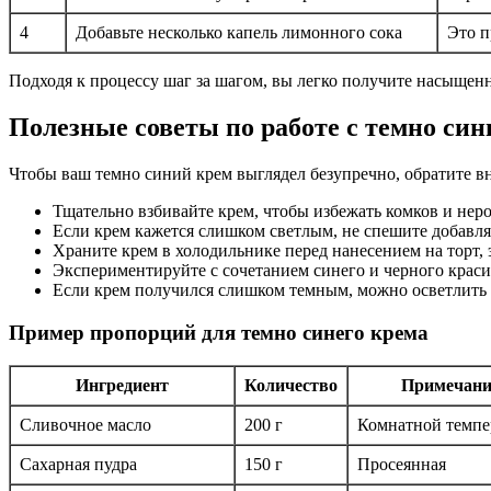
4
Добавьте несколько капель лимонного сока
Это п
Подходя к процессу шаг за шагом, вы легко получите насыщен
Полезные советы по работе с темно си
Чтобы ваш темно синий крем выглядел безупречно, обратите в
Тщательно взбивайте крем, чтобы избежать комков и неро
Если крем кажется слишком светлым, не спешите добавля
Храните крем в холодильнике перед нанесением на торт, 
Экспериментируйте с сочетанием синего и черного краси
Если крем получился слишком темным, можно осветлить е
Пример пропорций для темно синего крема
Ингредиент
Количество
Примечани
Сливочное масло
200 г
Комнатной темпе
Сахарная пудра
150 г
Просеянная