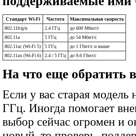
поддерживаемые ими 
Стандарт Wi-Fi
Частота
Максимальная скорость
802.11b/g/n
2.4 ГГц
до 600 Мбит/с
802.11a
5 ГГц
до 54 Мбит/с
802.11ac (Wi-Fi 5)
5 ГГц
до 1 Гбит/с и выше
802.11ax (Wi-Fi 6)
2.4 / 5 ГГц
до 9.6 Гбит/с
На что еще обратить 
Если у вас старая модель
ГГц. Иногда помогает вн
выбор сейчас огромен и о
новый, то проверь, подде