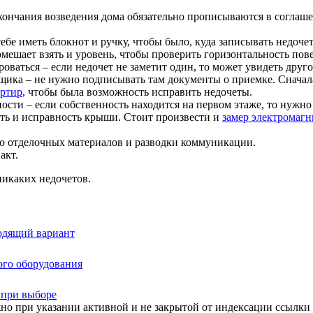
кончания возведения дома обязательно прописываются в соглаш
бе иметь блокнот и ручку, чтобы было, куда записывать недочет
мешает взять и уровень, чтобы проверить горизонтальность пов
ваться – если недочет не заметит один, то может увидеть друг
щика – не нужно подписывать там документы о приемке. Сначала 
артир
, чтобы была возможность исправить недочеты.
сти – если собственность находится на первом этаже, то нужно п
ть и исправность крыши. Стоит произвести и
замер электромагн
во отделочных материалов и разводки коммуникации.
акт.
никаких недочетов.
одящий вариант
ого оборудования
н при выборе
но при указании активной и не закрытой от индексации ссылки 