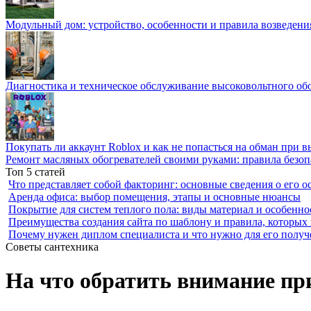
Модульный дом: устройство, особенности и правила возведени
Диагностика и техническое обслуживание высоковольтного об
Покупать ли аккаунт Roblox и как не попасться на обман при 
Ремонт масляных обогревателей своими руками: правила безоп
Топ 5 статей
Что представляет собой факторинг: основные сведения о его о
Аренда офиса: выбор помещения, этапы и основные нюансы
Покрытие для систем теплого пола: виды материал и особенно
Преимущества создания сайта по шаблону и правила, которых
Почему нужен диплом специалиста и что нужно для его получ
Советы сантехника
На что обратить внимание пр