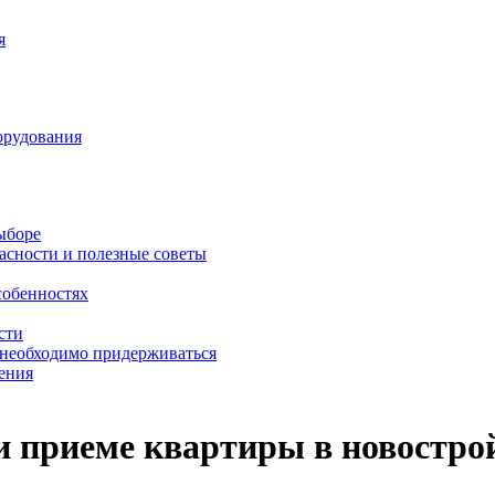
я
орудования
выборе
асности и полезные советы
собенностях
сти
 необходимо придерживаться
ения
и приеме квартиры в новостро