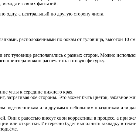
, исходя из своих фантазий.
по одну, а центральный по другую сторону листа.
 лапками, расположенными по бокам от туловища, высотой 10 см
а и его туловище располагались с разных сторон. Можно использ
го принтера можно распечатать готовую фигурку.
ние углы к середине нижнего края.
т, затрагивая обе стороны. Это может быть цветок, забавное жи
ом родственникам или друзьям к небольшим праздникам или даж
ей. Они с радостью внесут свои коррективы в процесс, а при ж
ий или открытки. Интересно будет выполнить закладку в техник
 подъёме.