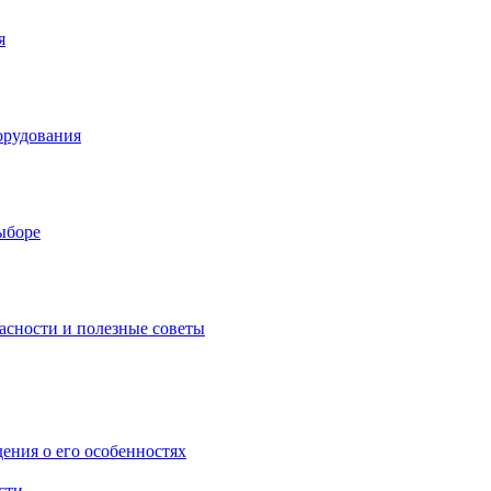
я
орудования
выборе
асности и полезные советы
дения о его особенностях
сти