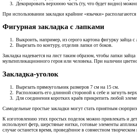
Декорировать верхнюю часть (ту, что будет видно) можно
При использовании закладки крайние «язычки» располагаются 
Фигурная закладка с лапками
Выкроить, например, из серого картона фигурку зайца с
Вырезать по контуру, отделив лапки от боков.
Закладка надевается на лист таким образом, чтобы лапки зайц
мультипликационного героя или человека. При наличии цветно
Закладка-уголок
Вырезать прямоугольник размеров 7 см на 15 см.
Расположить его длинной стороной к себе и загнуть верх
Для соединения коротких краёв прикрепить любой элемен
Самодельные простые закладки могут стать приятным сюрприз
К изготовлению этих простых поделок можно привлекать и дет
используют фетр, шерстяные нитки, готовые элементы аппликац
случае останется время, проведённое в совместном творческом