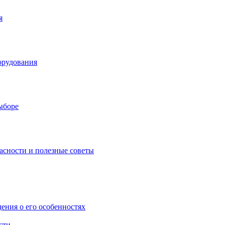
я
орудования
выборе
асности и полезные советы
дения о его особенностях
сти