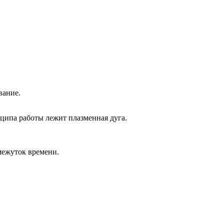
вание.
нципа работы лежит плазменная дуга.
межуток времени.