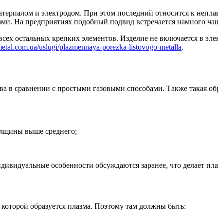
атериалом и электродом. При этом последний относится к непл
ми. На предприятиях подобный подвид встречается намного чаще
ех остальных крепких элементов. Изделие не включается в элек
etal.com.ua/uslugi/plazmennaya-porezka-listovogo-metalla
.
а в сравнении с простыми газовыми способами. Также такая обр
толщины выше среднего;
Индивидуальные особенности обсуждаются заранее, что делает пл
в которой образуется плазма. Поэтому там должны быть: