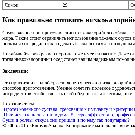
Лимон
29
О
Как правильно готовить низкокалорий
Самое важное при приготовлении низкокалорийного обеда — эт
жира. Также стоит ограничить использование тяжелых соусов и
пользы из ингредиентов и сделать блюда легкими и воздушным
Не забывайте, что размер порции тоже имеет значение. Даже са
тогда низкокалорийный обед станет вашим надежным помощн
Заключение
Что приготовить на обед, если хочется чего-то низкокалорийн
способов приготовления. Умение сочетать полезное с удоволь
ингредиентов, чтобы сделать свой обед не только легким, но 
Похожие статьи
Протез коленного сустава: требования к импланту и критерии
Прочистка канализации в доме: быстро, эффективно, професс
Суши и роллы: откуда они пришли и почему так популярны?
© 2005-2015 «Eurosan-Spa.ru». Копирование материалов возмож