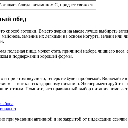
богащает блюда витамином С, придает свежесть
ный обед
о способ готовки. Вместо жарки на масле лучше выбирать запек
 майонеза, заменив их легкими на основе йогурта, зелени или 
и.
мая полезная пища может стать причиной набора лишнего веса, е
иком в поддержании хорошей формы.
ого и при этом вкусного, теперь не будет проблемой. Включайте
ствием — вот ключ к здоровому питанию. Экспериментируйте с 
и аппетитным. Помните, что правильный выбор питания помогает 
 выбора
ионально
но при указании активной и не закрытой от индексации ссылки 