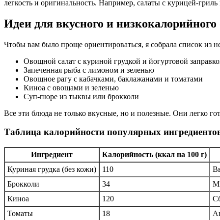
легкость и оригинальность. Например, салаты с курицей-гриль
Идеи для вкусного и низкокалорийного 
Чтобы вам было проще ориентироваться, я собрала список из н
Овощной салат с куриной грудкой и йогуртовой заправк
Запеченная рыба с лимоном и зеленью
Овощное рагу с кабачками, баклажанами и томатами
Киноа с овощами и зеленью
Суп-пюре из тыквы или брокколи
Все эти блюда не только вкусные, но и полезные. Они легко го
Таблица калорийности популярных ингредиентов
Ингредиент
Калорийность (ккал на 100 г)
Куриная грудка (без кожи)
110
В
Брокколи
34
М
Киноа
120
С
Томаты
18
А