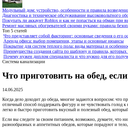
Модульный дом: устройство, особенности и правила возведени
Диагностика и техническое обслуживание высоковольтного об
Покупать ли аккаунт Roblox и как не попасться на обман при 
Ремонт масляных обогревателей своими руками: правила безоп
Топ 5 статей
Что представляет собой факторинг: основные сведения о его о
Аренда офиса: выбор помещения, этапы и основные нюансы
Покрытие для систем теплого пола: виды материал и особенно
Преимущества создания сайта по шаблону и правила, которых
Почему нужен диплом специалиста и что нужно для его получ
Система канализации
Что приготовить на обед, есл
14.06.2025
Когда дело доходит до обеда, многие задаются вопросом: что 
отличный способ поддержать фигуру и не чувствовать голод к 
легко и быстро приготовить вкусный и полезный обед, который
Если вы следите за своим питанием, возможно, думаете, что н
разнообразных и аппетитных обедов, которые порадуют и тело,