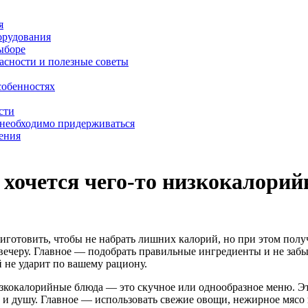
я
орудования
выборе
асности и полезные советы
собенностях
сти
 необходимо придерживаться
ения
и хочется чего-то низкокалорий
приготовить, чтобы не набрать лишних калорий, но при этом по
вечеру. Главное — подобрать правильные ингредиенты и не забыв
 не ударит по вашему рациону.
изкокалорийные блюда — это скучное или однообразное меню. Эт
 и душу. Главное — использовать свежие овощи, нежирное мясо 