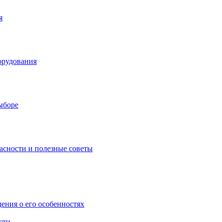
я
орудования
выборе
асности и полезные советы
дения о его особенностях
сти