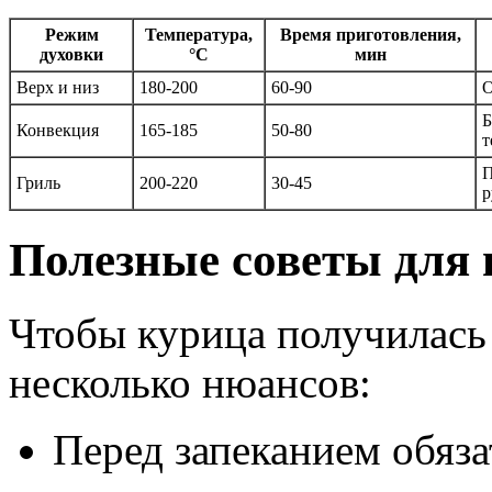
Режим
Температура,
Время приготовления,
духовки
°C
мин
Верх и низ
180-200
60-90
О
Б
Конвекция
165-185
50-80
т
П
Гриль
200-220
30-45
р
Полезные советы для 
Чтобы курица получилась н
несколько нюансов:
Перед запеканием обяз