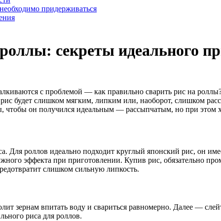
 необходимо придерживаться
ения
 роллы: секреты идеального п
лкиваются с проблемой — как правильно сварить рис на роллы? 
ли рис будет слишком мягким, липким или, наоборот, слишком р
лы, чтобы он получился идеальным — рассыпчатым, но при этом х
. Для роллов идеально подходит круглый японский рис, он имее
жного эффекта при приготовлении. Купив рис, обязательно промо
предотвратит слишком сильную липкость.
лит зернам впитать воду и свариться равномерно. Далее — слей
льного риса для роллов.