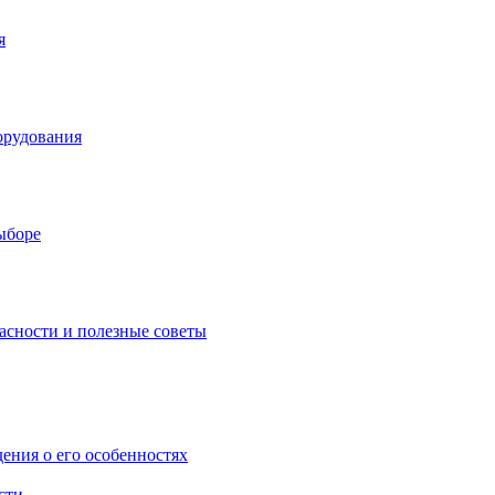
я
орудования
выборе
асности и полезные советы
дения о его особенностях
сти