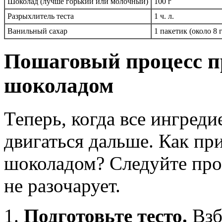
Шоколад (лучше горький или молочный)
100 г
Разрыхлитель теста
1 ч. л.
Ванильный сахар
1 пакетик (около 8 г
Пошаговый процесс пр
шоколадом
Теперь, когда все ингред
двигаться дальше. Как при
шоколадом? Следуйте прос
не разочарует.
Подготовьте тесто.
Взб