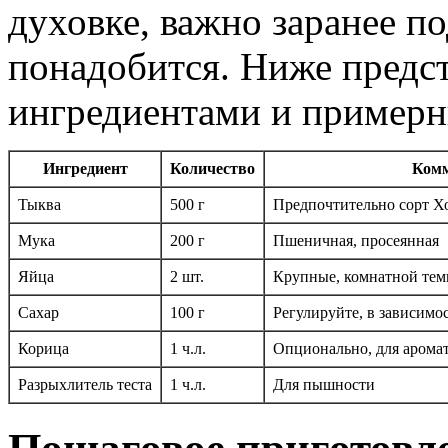
духовке, важно заранее по
понадобится. Ниже предс
ингредиентами и примерн
Ингредиент
Количество
Комм
Тыква
500 г
Предпочтительно сорт Х
Мука
200 г
Пшеничная, просеянная
Яйца
2 шт.
Крупные, комнатной тем
Сахар
100 г
Регулируйте, в зависимо
Корицa
1 ч.л.
Опционально, для арома
Разрыхлитель теста
1 ч.л.
Для пышности