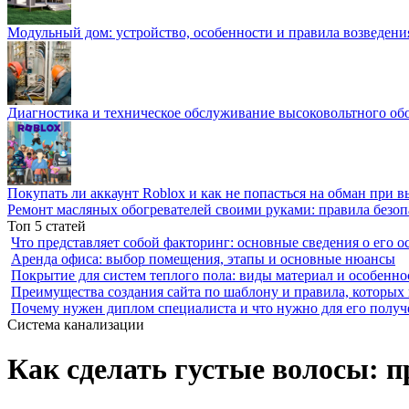
Модульный дом: устройство, особенности и правила возведени
Диагностика и техническое обслуживание высоковольтного об
Покупать ли аккаунт Roblox и как не попасться на обман при 
Ремонт масляных обогревателей своими руками: правила безоп
Топ 5 статей
Что представляет собой факторинг: основные сведения о его о
Аренда офиса: выбор помещения, этапы и основные нюансы
Покрытие для систем теплого пола: виды материал и особенно
Преимущества создания сайта по шаблону и правила, которых
Почему нужен диплом специалиста и что нужно для его получ
Система канализации
Как сделать густые волосы: 