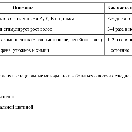
Описание
Как часто 
ктов с витаминами A, E, B и цинком
Ежедневно
и стимулирует рост волос
3–4 раза в 
 компонентов (масло касторовое, репейное, алоэ)
1–2 раза в 
 фена, утюжков и химии
Постоянно
именять специальные методы, но и заботиться о волосах ежедне
таточно
ральной щетиной