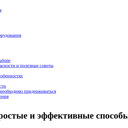
я
орудования
выборе
асности и полезные советы
собенностях
сти
 необходимо придерживаться
ения
простые и эффективные способ