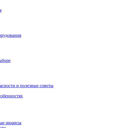
я
орудования
выборе
асности и полезные советы
собенностях
ные нюансы
сти