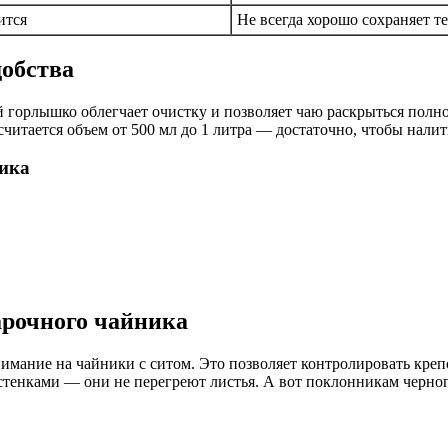
ится
Не всегда хорошо сохраняет т
добства
горлышко облегчает очистку и позволяет чаю раскрыться полнос
читается объем от 500 мл до 1 литра — достаточно, чтобы налит
ика
арочного чайника
нимание на чайники с ситом. Это позволяет контролировать крепо
стенками — они не перегреют листья. А вот поклонникам черно