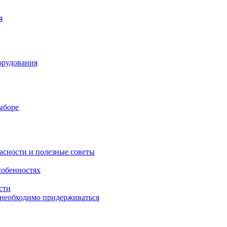
я
орудования
выборе
асности и полезные советы
собенностях
сти
 необходимо придерживаться