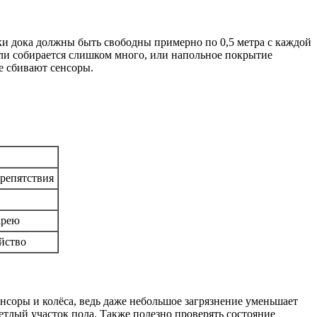
нки дока должны быть свободны примерно по 0,5 метра с каждой
ыли собирается слишком много, или напольное покрытие
е сбивают сенсоры.
препятствия
арею
йство
нсоры и колёса, ведь даже небольшое загрязнение уменьшает
етлый участок пола. Также полезно проверять состояние