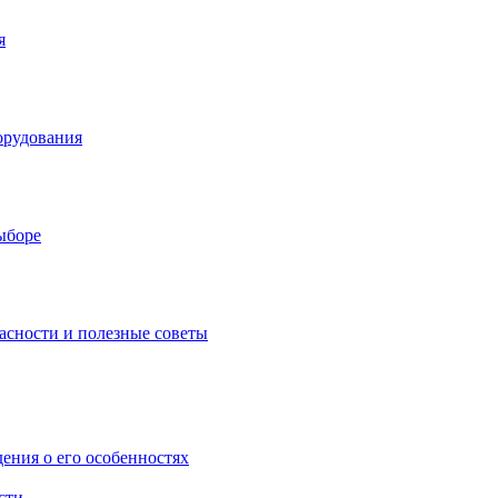
я
орудования
выборе
асности и полезные советы
дения о его особенностях
сти