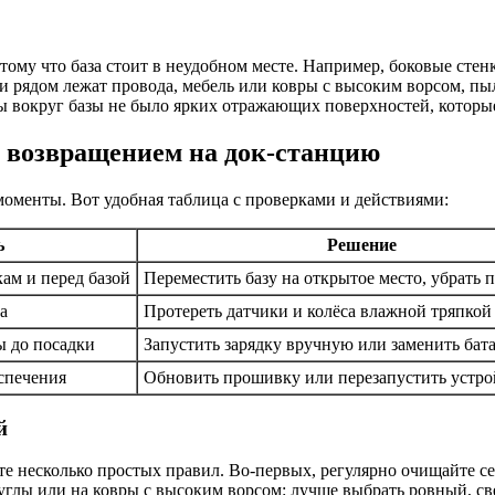
отому что база стоит в неудобном месте. Например, боковые сте
ли рядом лежат провода, мебель или ковры с высоким ворсом, п
тобы вокруг базы не было ярких отражающих поверхностей, которы
с возвращением на док-станцию
моменты. Вот удобная таблица с проверками и действиями:
ь
Решение
ам и перед базой
Переместить базу на открытое место, убрать 
а
Протереть датчики и колёса влажной тряпкой
ы до посадки
Запустить зарядку вручную или заменить бат
спечения
Обновить прошивку или перезапустить устро
й
те несколько простых правил. Во-первых, регулярно очищайте се
 углы или на ковры с высоким ворсом: лучше выбрать ровный, св