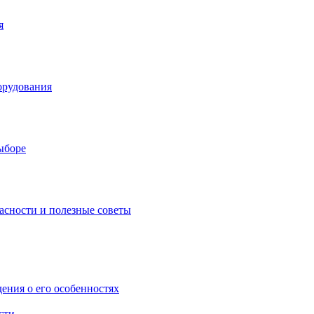
я
орудования
выборе
асности и полезные советы
дения о его особенностях
сти