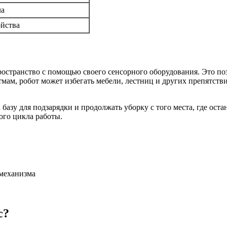
ла
ойства
ространство с помощью своего сенсорного оборудования. Это по
мам, робот может избегать мебели, лестниц и других препятств
азу для подзарядки и продолжать уборку с того места, где оста
ого цикла работы.
механизма
с?