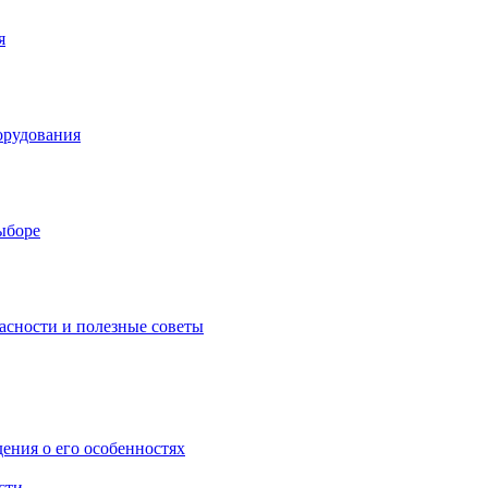
я
орудования
выборе
асности и полезные советы
дения о его особенностях
сти