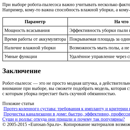
При выборе робота-пылесоса важно учитывать несколько факто
Например, кому-то важна способность влажной уборки, а кому
Параметр
На что
Мощность всасывания
Эффективность уборки пыли 
Время работы от аккумулятора
Покрываемая площадь за оди
Наличие влажной уборки
Возможность мыть полы, а не
Умные функции
Удалённое управление через 
Заключение
Робот-пылесос — это не просто модная штучка, а действительно
внимание при выборе, вы сможете подобрать модель, которая 
с которым уборка перестает быть скучной обязанностью.
Похожие статьи
Протез коленного сустава: требования к импланту и критерии
Прочистка канализации в доме: быстро, эффективно, професс
Суши и роллы: откуда они пришли и почему так популярны?
© 2005-2015 «Eurosan-Spa.ru». Копирование материалов возмож